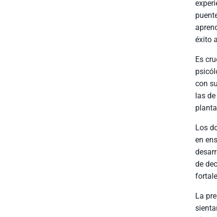
experi
puente
aprend
éxito 
Es cru
psicól
con su
las de
planta
Los do
en ens
desarr
de dec
fortal
La pre
sienta