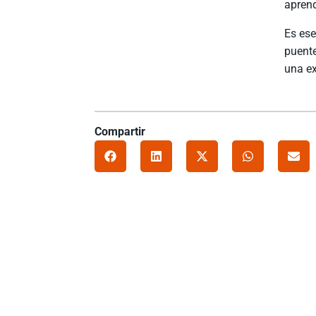
aprend
Es ese
puente
una ex
Compartir