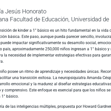
ía Jesús Honorato
na Facultad de Educación, Universidad de
nsición de kinder a 1° básico es un hito fundamental en la vida d
ión básica. Este paso, aunque pueda parecer sencillo, involucra
 puede impactar significativamente su desarrollo social, emocio
o país, aproximadamente 250,000 niños ingresan a 1° básico y r
a la necesidad de implementar estrategias efectivas para gara
va.
iño posee un ritmo de aprendizaje y necesidades únicas. Recono
acilitar una transición exitosa. La neuropsiquiatra Amanda Cés
arrollo emocional y la madurez al diseñar estrategias educativ
 y comprensivo. Este enfoque es esencial para que los niños s
a 1° básico.
ría de las inteligencias múltiples, propuesta por Howard Gardner