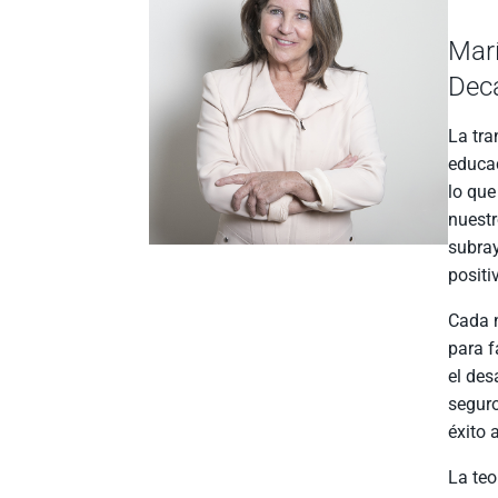
Mar
Deca
La tra
educac
lo que
nuestr
subray
positi
Cada n
para f
el des
seguro
éxito 
La teo