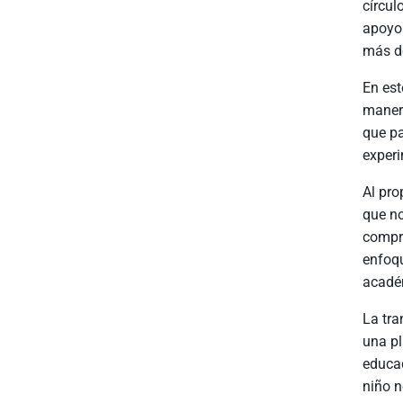
círcul
apoyo 
más de
En est
manera
que pa
experi
Al pro
que no
compre
enfoqu
acadé
La tra
una pl
educad
niño n