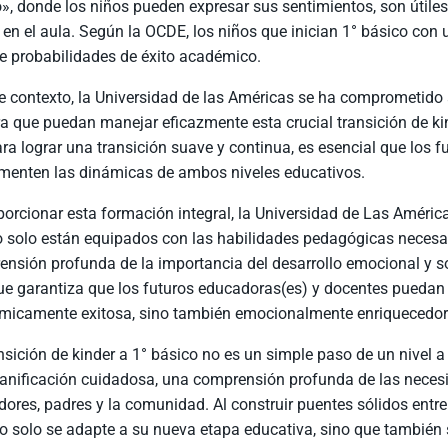
o», donde los niños pueden expresar sus sentimientos, son útile
en el aula. Según la OCDE, los niños que inician 1° básico con
 probabilidades de éxito académico.
e contexto, la Universidad de las Américas se ha comprometido 
 que puedan manejar eficazmente esta crucial transición de ki
ra lograr una transición suave y continua, es esencial que los
menten las dinámicas de ambos niveles educativos.
porcionar esta formación integral, la Universidad de Las Améri
 solo están equipados con las habilidades pedagógicas necesar
nsión profunda de la importancia del desarrollo emocional y s
e garantiza que los futuros educadoras(es) y docentes puedan f
micamente exitosa, sino también emocionalmente enriquecedor
nsición de kinder a 1° básico no es un simple paso de un nivel a 
anificación cuidadosa, una comprensión profunda de las necesi
ores, padres y la comunidad. Al construir puentes sólidos entr
o solo se adapte a su nueva etapa educativa, sino que también 