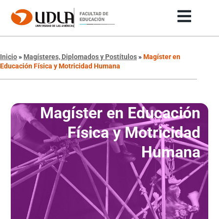
Inicio
»
Magísteres, Diplomados y Postítulos
»
Magíster en
Educación Física y Motricidad Humana
Magíster en Educación
Física y Motricidad
Humana