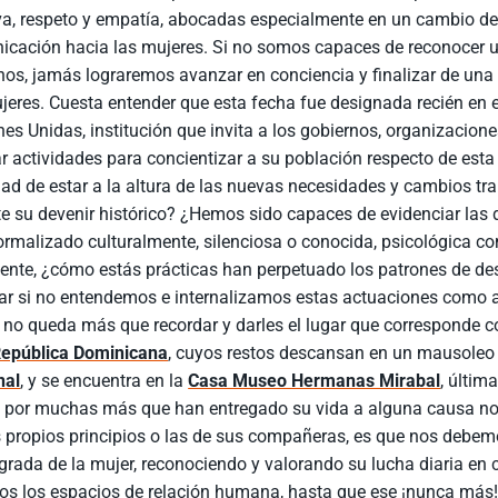
va, respeto y empatía, abocadas especialmente en un cambio de 
icación hacia las mujeres. Si no somos capaces de reconocer 
s, jamás lograremos avanzar en conciencia y finalizar de una 
jeres. Cuesta entender que esta fecha fue designada recién en 
es Unidas, institución que invita a los gobiernos, organizacio
ar actividades para concientizar a su población respecto de e
ad de estar a la altura de las nuevas necesidades y cambios tr
e su devenir histórico? ¿Hemos sido capaces de evidenciar las 
rmalizado culturalmente, silenciosa o conocida, psicológica com
ente, ¿cómo estás prácticas han perpetuado los patrones de d
r si no entendemos e internalizamos estas actuaciones como ac
 no queda más que recordar y darles el lugar que corresponde co
epública Dominicana
, cuyos restos descansan en un mausoleo 
nal
, y se encuentra en la
Casa Museo Hermanas Mirabal
, últim
 y por muchas más que han entregado su vida a alguna causa n
 propios principios o las de sus compañeras, es que nos debemos
rada de la mujer, reconociendo y valorando su lucha diaria en 
os los espacios de relación humana, hasta que ese ¡nunca más