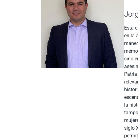
Jorg
Esta e
en la 
manera
memori
sino e
asesin
Patria
releva
histor
escena
la his
tampoc
mujere
siglo
permit