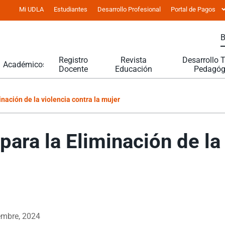
Mi UDLA
Estudiantes
Desarrollo Profesional
Portal de Pagos
Registro
Revista
Desarrollo 
Académicos
Docente
Educación
Pedagóg
inación de la violencia contra la mujer
 para la Eliminación de la
embre, 2024