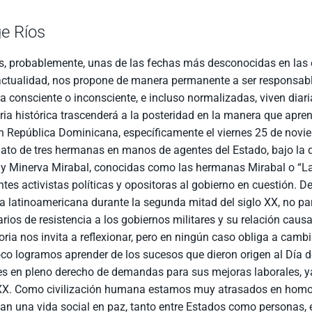
e Ríos
s, probablemente, unas de las fechas más desconocidas en las 
actualidad, nos propone de manera permanente a ser responsabl
 consciente o inconsciente, e incluso normalizadas, viven diar
a histórica trascenderá a la posteridad en la manera que apre
n República Dominicana, específicamente el viernes 25 de novie
ato de tres hermanas en manos de agentes del Estado, bajo la di
 y Minerva Mirabal, conocidas como las hermanas Mirabal o “L
ntes activistas políticas y opositoras al gobierno en cuestión. De
ia latinoamericana durante la segunda mitad del siglo XX, no p
rios de resistencia a los gobiernos militares y su relación caus
toria nos invita a reflexionar, pero en ningún caso obliga a ca
o logramos aprender de los sucesos que dieron origen al Día de
s en pleno derecho de demandas para sus mejoras laborales, ya h
 XX. Como civilización humana estamos muy atrasados en homol
an una vida social en paz, tanto entre Estados como personas,