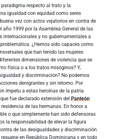
paradigma respecto al trato y la
una igualdad con equidad como seres
buena vez con actos vejatorios en contra de
el año 1999 por la Asamblea General de las
nes internacionales y no gubernamentales a
sta problemática. ¿Hemos sido capaces como
ansversales que han tenido las mujeres
diferentes dimensiones de violencia que se
o física o a los tratos misóginos? Y,
esigualdad y discriminación? No podemos
ciones denigrantes y sin retorno. Por
n ímpetu a estas heroínas de la patria
que fue declarado extensión del
Panteón
a residencia de las hermanas. En honor a
oble o que simplemente han sido defensoras
 la responsabilidad de elevar la figura
contra de las desigualdades y discriminación
! resuene en República Dominicana y en todo