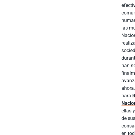
efecti
comun
humano
las mu
Nacion
realiz
socied
durant
han no
finalm
avanza
ahora,
para
R
Nacio
ellas
de sus
consag
en tod